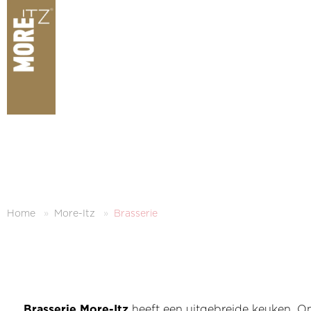
Home
More-Itz
Brasserie
Brasserie More-Itz
heeft een uitgebreide keuken. Ons