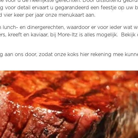
e voor u de heerlijkste gerechten. Door uitsluitend gebru
 voor detail ervaart u gegarandeerd een feestje op uw bo
 vier keer per jaar onze menukaart aan.
lunch- en dinergerechten, waardoor er voor ieder wat wi
s, kreeft en kaviaar, bij More-Itz is alles mogelijk. Bekij
jdig aan ons door, zodat onze koks hier rekening mee kun