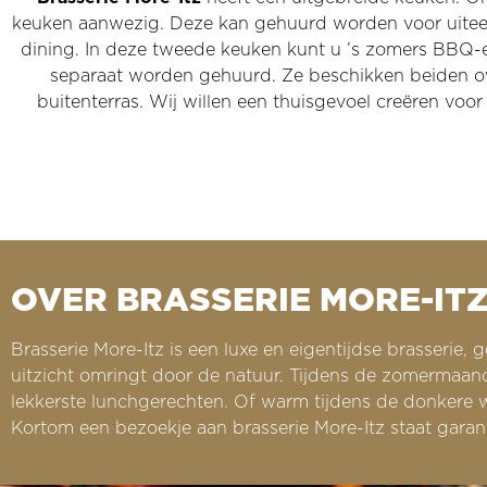
keuken aanwezig. Deze kan gehuurd worden voor uiteen
dining. In deze tweede keuken kunt u ’s zomers BBQ-en
separaat worden gehuurd. Ze beschikken beiden ove
buitenterras. Wij willen een thuisgevoel creëren voo
OVER BRASSERIE MORE-IT
Brasserie More-Itz is een luxe en eigentijdse brasserie
uitzicht omringt door de natuur. Tijdens de zomermaand
lekkerste lunchgerechten. Of warm tijdens de donkere 
Kortom een bezoekje aan brasserie More-Itz staat garant