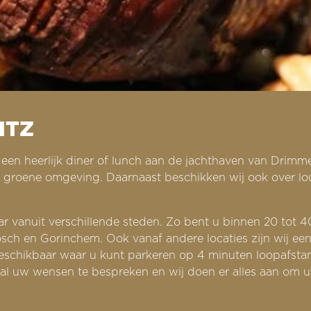
ITZ
r een heerlijk diner of lunch aan de jachthaven van Drim
en groene omgeving. Daarnaast beschikken wij ook over l
r vanuit verschillende steden. Zo bent u binnen 20 tot 4
ch en Gorinchem. Ook vanaf andere locaties zijn wij eenvou
schikbaar waar u kunt parkeren op 4 minuten loopafstan
l uw wensen te bespreken en wij doen er alles aan om uw