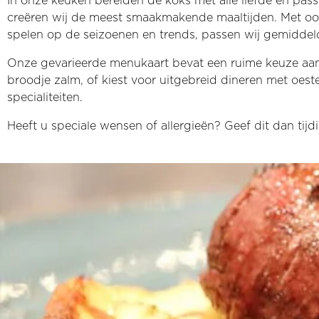
In onze keuken bereiden de koks met alle liefde en passi
creëren wij de meest smaakmakende maaltijden. Met oog
spelen op de seizoenen en trends, passen wij gemiddeld
Onze gevarieerde menukaart bevat een ruime keuze aan 
broodje zalm, of kiest voor uitgebreid dineren met oester
specialiteiten.
Heeft u speciale wensen of allergieën? Geef dit dan ti