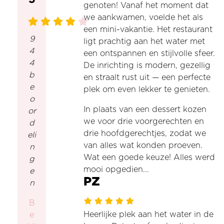
genoten! Vanaf het moment dat
we aankwamen, voelde het als
een mini-vakantie. Het restaurant
9
ligt prachtig aan het water met
4
een ontspannen en stijlvolle sfeer.
4
De inrichting is modern, gezellig
b
en straalt rust uit — een perfecte
e
plek om even lekker te genieten.
o
In plaats van een dessert kozen
or
we voor drie voorgerechten en
d
drie hoofdgerechtjes, zodat we
eli
van alles wat konden proeven.
n
Wat een goede keuze! Alles werd
g
mooi opgedien...
e
PZ
n
B
Heerlijke plek aan het water in de
e