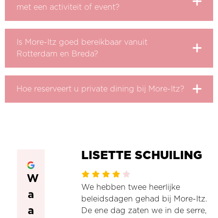
met een activiteit of event?
Is More-Itz goed bereikbaar vanuit
Rotterdam en Breda?
Hoe reserveert u private dining bij More-Itz?
LISETTE SCHUILING
W
We hebben twee heerlijke
a
beleidsdagen gehad bij More-Itz.
a
De ene dag zaten we in de serre,