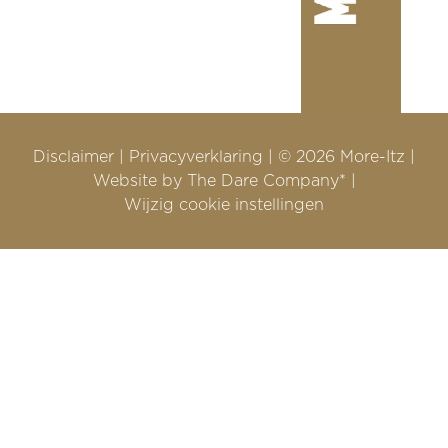
Disclaimer
|
Privacyverklaring
|
© 2026 More-Itz
|
Website by
The Dare Company
*
|
Wijzig cookie instellingen