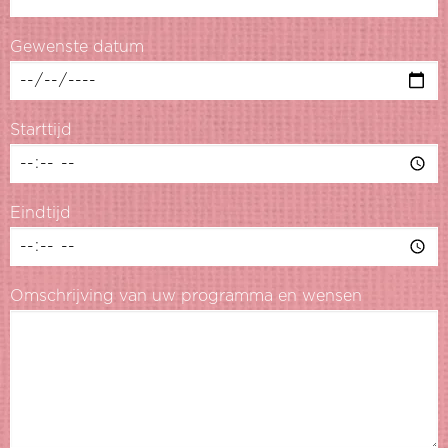
Gewenste datum
Starttijd
Eindtijd
Omschrijving van uw programma en wensen