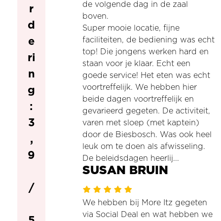
de volgende dag in de zaal
r
boven.
d
Super mooie locatie, fijne
e
faciliteiten, de bediening was echt
top! Die jongens werken hard en
ri
staan voor je klaar. Echt een
n
goede service! Het eten was echt
voortreffelijk. We hebben hier
g
beide dagen voortreffelijk en
:
gevarieerd gegeten. De activiteit,
3
varen met sloep (met kaptein)
door de Biesbosch. Was ook heel
,
leuk om te doen als afwisseling.
9
De beleidsdagen heerlij...
SUSAN BRUIN
/
We hebben bij More Itz gegeten
via Social Deal en wat hebben we
5