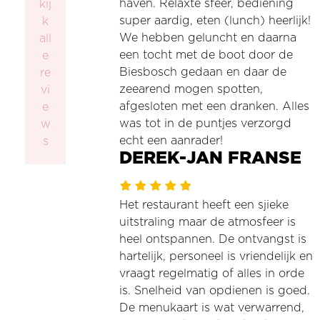
haven. Relaxte sfeer, bediening
kij
super aardig, eten (lunch) heerlijk!
k
We hebben geluncht en daarna
all
een tocht met de boot door de
e
Biesbosch gedaan en daar de
re
zeearend mogen spotten,
vi
afgesloten met een dranken. Alles
e
was tot in de puntjes verzorgd
w
echt een aanrader!
s
DEREK-JAN FRANSE
Het restaurant heeft een sjieke
uitstraling maar de atmosfeer is
heel ontspannen. De ontvangst is
hartelijk, personeel is vriendelijk en
vraagt regelmatig of alles in orde
is. Snelheid van opdienen is goed.
De menukaart is wat verwarrend,