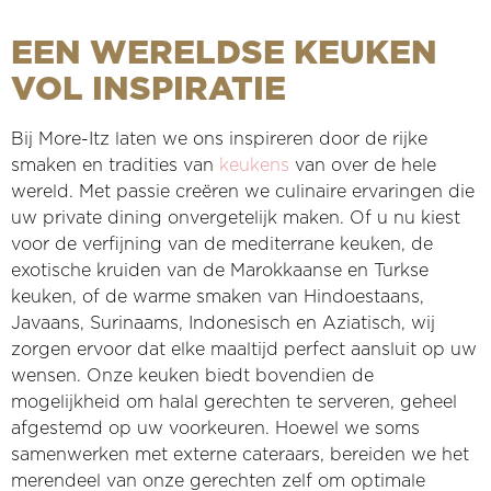
onvergetelijke ervaring in een ontspannen
de avond met een stijlvol diner en laat het
intieme setting. Perfect voor gezellige herfst- of
privéterras maakt deze locatie perfect voor zowel
zich uitstekend voor zowel zakelijke bijeenkomsten
deze ruimte ideaal voor zonnige evenementen en
ambiance.
langzaam overgaan in een feest dat niemand zal
winteravonden.
zakelijke diners als persoonlijke vieringen, waar
als persoonlijke gelegenheden.
culinaire hoogstandjes.
EEN WERELDSE KEUKEN
vergeten.
verfijning en gezelligheid samenkomen.
VOL INSPIRATIE
Bij More-Itz laten we ons inspireren door de rijke
smaken en tradities van
keukens
van over de hele
wereld. Met passie creëren we culinaire ervaringen die
uw private dining onvergetelijk maken. Of u nu kiest
voor de verfijning van de mediterrane keuken, de
exotische kruiden van de Marokkaanse en Turkse
keuken, of de warme smaken van Hindoestaans,
Javaans, Surinaams, Indonesisch en Aziatisch, wij
zorgen ervoor dat elke maaltijd perfect aansluit op uw
wensen. Onze keuken biedt bovendien de
mogelijkheid om halal gerechten te serveren, geheel
afgestemd op uw voorkeuren. Hoewel we soms
samenwerken met externe cateraars, bereiden we het
merendeel van onze gerechten zelf om optimale