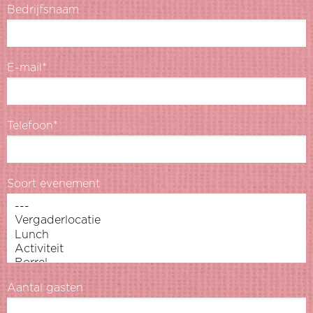
Bedrijfsnaam
E-mail*
Telefoon*
Soort evenement
Aantal gasten