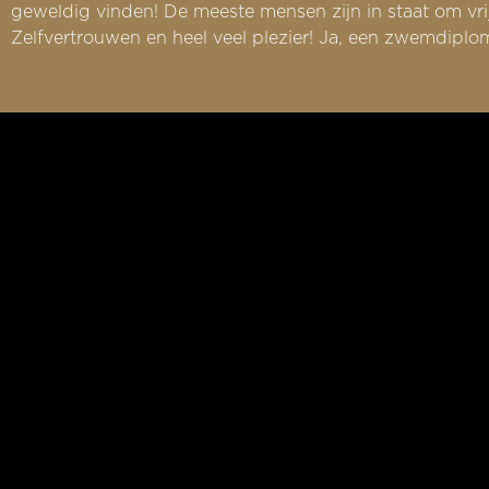
geweldig vinden! De meeste mensen zijn in staat om vrij
Zelfvertrouwen en heel veel plezier! Ja, een zwemdiplo