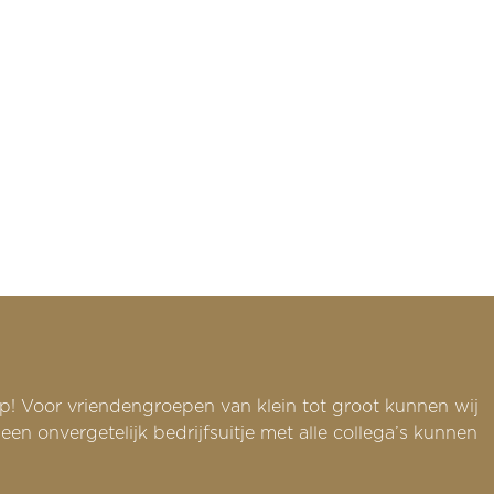
p! Voor vriendengroepen van klein tot groot kunnen wij
 onvergetelijk bedrijfsuitje met alle collega’s kunnen