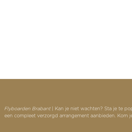
Flyboarden Brabant
| Kan je niet wachten? Sta je te p
een compleet verzorgd arrangement aanbieden. Kom je m