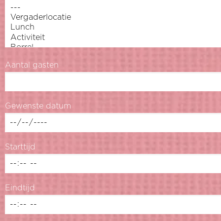
Aantal gasten
Gewenste datum
Starttijd
Eindtijd