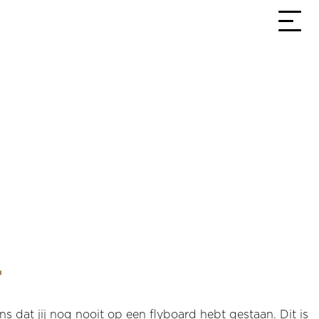
3,9
Bekijk alle reviews
T
s dat jij nog nooit op een flyboard hebt gestaan. Dit is