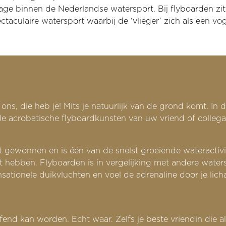
rage binnen de Nederlandse watersport. Bij flyboarden zit
culaire watersport waarbij de ‘vlieger’ zich als een vogel
ns, die heb je! Mits je natuurlijk van de grond komt. In d
 de acrobatische flyboardkunsten van uw vriend of colle
t gewonnen en is één van de snelst groeiende wateractivi
et hebben. Flyboarden is in vergelijking met andere waters
ionele duikvluchten en voel de adrenaline door je lichaam
end kan worden. Echt waar. Zelfs je beste vriendin die alle