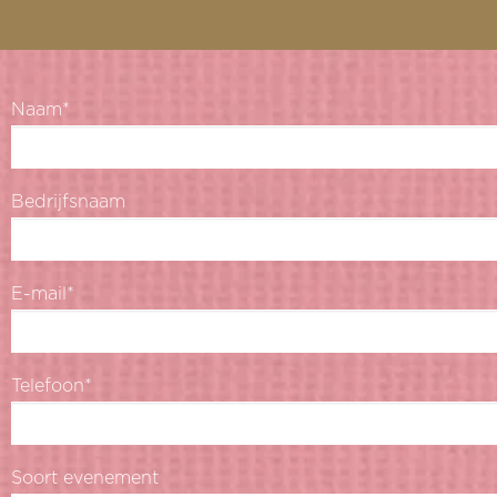
Naam*
Bedrijfsnaam
E-mail*
Telefoon*
Soort evenement