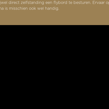
wel direct zelfstanding een flybord te besturen. Ervaar o
ma is misschien ook wel handig.