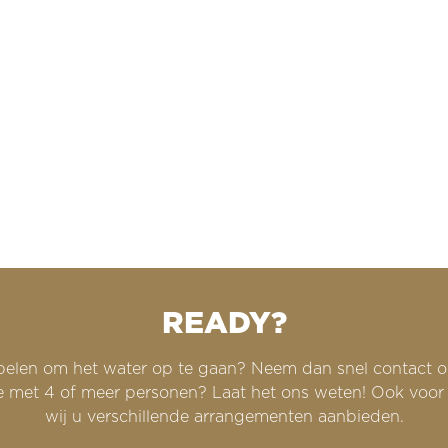
READY?
opelen om het water op te gaan? Neem dan snel contact o
et 4 of meer personen? Laat het ons weten! Ook voor een
wij u verschillende arrangementen aanbieden.