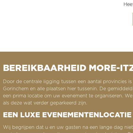
Heef
Onz
Onz
Onz
Onz
Onz
Ons
en 
de 
op 
set
waa
cap
De 
ove
bes
max
bab
gun
ter
voo
set
com
en 
sta
voo
ook
gro
voo
een
BEREIKBAARHEID MORE-IT
per
Door de centrale ligging tussen een aantal provincies 
Gorinchem en alle plaatsen hier tussenin. De gemiddeld
een prima locatie om uw evenement te organiseren. We
als deze wat verder geparkeerd zijn.
EEN LUXE EVENEMENTENLOCATIE
Wij begrijpen dat u en uw gasten na een lange dag niet 