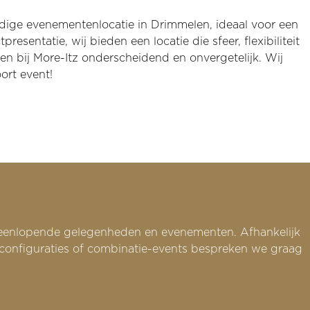
rdige evenementenlocatie in Drimmelen, ideaal voor een
sentatie, wij bieden een locatie die sfeer, flexibiliteit
en bij More-Itz onderscheidend en onvergetelijk.
Wij
oort event!
iteenlopende gelegenheden en evenementen. Afhankelijk
 configuraties of combinatie-events bespreken we graag