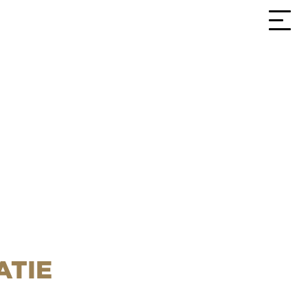
3,9
Bekijk alle reviews
ATIE