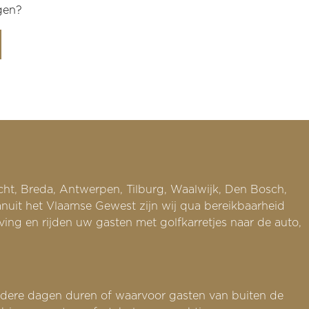
agen?
onen
van
cht
ten,
n.
n
voor
en
or
rs
n,
ikt
echt, Breda, Antwerpen, Tilburg, Waalwijk, Den Bosch,
anuit het Vlaamse Gewest zijn wij qua bereikbaarheid
g en rijden uw gasten met golfkarretjes naar de auto,
dere dagen duren of waarvoor gasten van buiten de