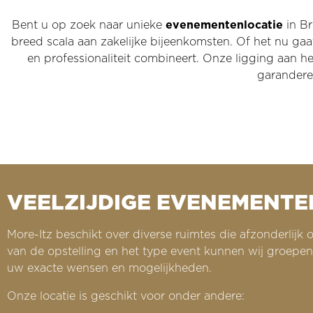
Bent u op zoek naar unieke
evenementenlocatie
in B
breed scala aan zakelijke bijeenkomsten. Of het nu gaat 
en professionaliteit combineert. Onze ligging aan 
garanderen
VEELZIJDIGE EVENEMENTE
More-Itz beschikt over diverse ruimtes
die afzonderlijk
van de opstelling en het type event kunnen wij groepe
uw exacte wensen en mogelijkheden.
Onze locatie is geschikt voor onder andere: