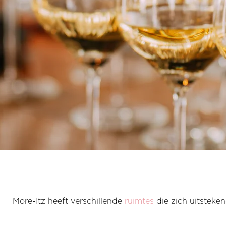
More-Itz heeft verschillende
ruimtes
die zich uitsteke