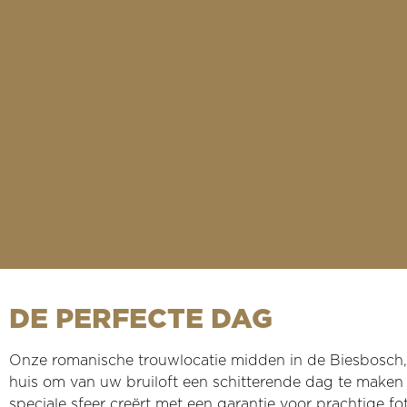
DE PERFECTE DAG
Onze romanische trouwlocatie midden in de Biesbosch, a
huis om van uw bruiloft een schitterende dag te maken d
speciale sfeer creërt met een garantie voor prachtige f