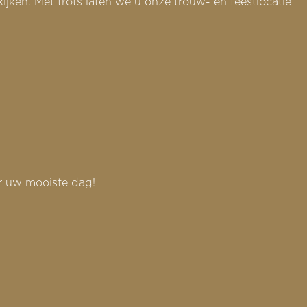
ijken. Met trots laten we u onze trouw- en feestlocatie
r uw mooiste dag!