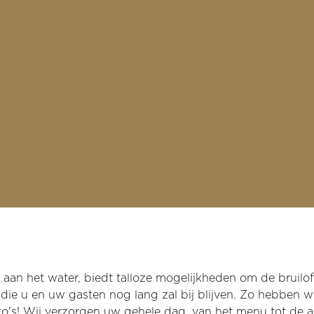
an het water, biedt talloze mogelijkheden om de bruilof
ie u en uw gasten nog lang zal bij blijven. Zo hebben wi
oto's! Wij verzorgen uw gehele dag, van het menu tot de 