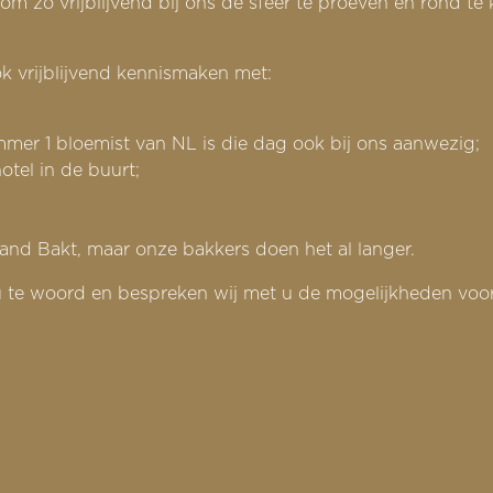
 zo vrijblijvend bij ons de sfeer te proeven en rond te k
ok vrijblijvend kennismaken met:
mer 1 bloemist van NL is die dag ook bij ons aanwezig;
otel in de buurt;
.
and Bakt, maar onze bakkers doen het al langer.
 u te woord en bespreken wij met u de mogelijkheden voo