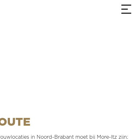
3,9
Bekijk alle reviews
OUTE
rouwlocaties in Noord-Brabant moet bij More-Itz zijn;