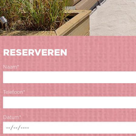
RESERVEREN
Naam*
Telefoon*
Datum*