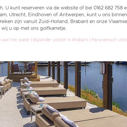
 U kunt reserveren via de website of bel 0162 682 758 en
am, Utrecht, Eindhoven of Antwerpen, kunt u ons binnen 
eiken zijn vanuit Zuid-Holland, Brabant en onze Vlaamse 
ij u op met ons golfkarretje.
 aan het water
|
Bijzonder uiteten in Brabant
|
Panoramisch Uitzi