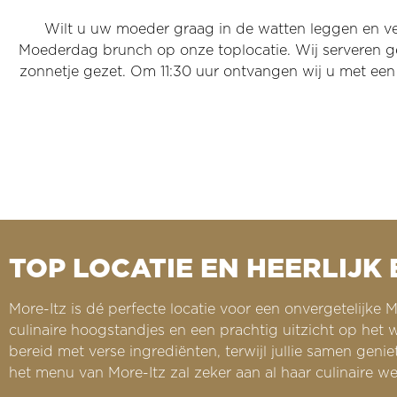
Wilt u uw moeder graag in de watten leggen en ver
Moederdag brunch op onze toplocatie. Wij serveren ge
zonnetje gezet. Om 11:30 uur ontvangen wij u met een
TOP LOCATIE EN HEERLIJK
More-Itz is dé perfecte locatie voor een onvergetelijk
culinaire hoogstandjes en een prachtig uitzicht op het
bereid met verse ingrediënten, terwijl jullie samen gen
het menu van More-Itz zal zeker aan al haar culinaire w