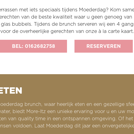
rassen met iets speciaals tijdens Moederdag? Kom samen,
rechten van de beste kwaliteit waar u geen genoeg van 
 glas bubbels. Tijdens de brunch serveren wij een 4 ga
voor de overheerlijke gerechten van onze à la carte kaart.
BEL: 0162682758
RESERVEREN
 ETEN
e Moederdag brunch, waar heerlijk eten en een gezellige s
 water, biedt More-Itz een unieke ervaring voor u en uw 
ieten van quality time in een ontspannen omgeving. Of het 
ensen voldoen. Laat Moederdag dit jaar een onvergetelijke