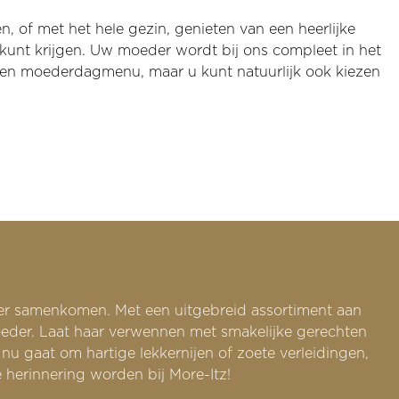
 of met het hele gezin, genieten van een heerlijke
kunt krijgen. Uw moeder wordt bij ons compleet in het
ngen moederdagmenu, maar u kunt natuurlijk ook kiezen
feer samenkomen. Met een uitgebreid assortiment aan
moeder. Laat haar verwennen met smakelijke gerechten
nu gaat om hartige lekkernijen of zoete verleidingen,
 herinnering worden bij More-Itz!