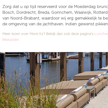
Zorg dat u op tijd reserveerd voor de Moederdag brunch.
Bosch, Dordrecht, Breda, Gorinchem, Waalwijk, Rotterd
van Noord-Brabant, waardoor wij erg gemakkelijk te ber
de omgeving van de jachthaven. Indien gewenst pikken w
Meer lezen over More Itz? Bekijk dan ook deze pagina's
Lunchen
Beaujolais